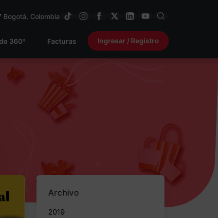
7
Bogotá, Colombia
Ingresar / Registro
ido 360º
Facturas
Archivo
2019