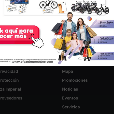
Centro Comercial
omos
Almacenes
Privacidad
Mapa
Protección
Promociones
aza Imperial
Noticias
 Proveedores
Eventos
Servicios