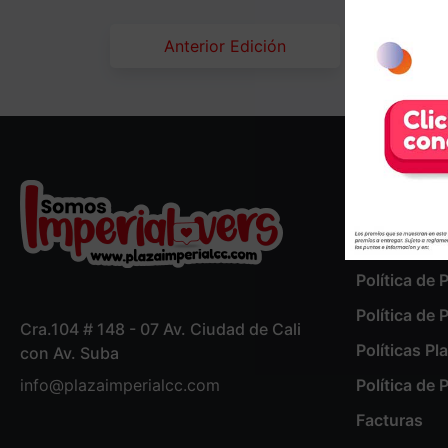
Anterior Edición
Compañía
Quienes S
Política de 
Política de 
Cra.104 # 148 - 07 Av. Ciudad de Cali
Políticas Pl
con Av. Suba
info@plazaimperialcc.com
Política de
Facturas