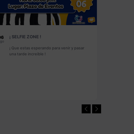
¡ BICI PASEO !
EUCAR
08
09
go
Ago
¡ Que estas esperando para pasar una
¡Recue
mañana increible !
realiz
#PlazaI