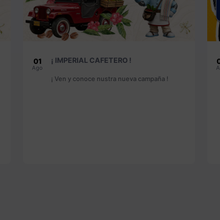
¡ SELFIE ZONE !
06
Ago
A
¡ Que estas esperando para venir y pasar
una tarde increible !