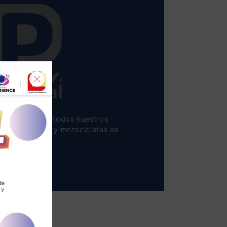
rcial ofrece a todos nuestros
para vehículos y motocicletas de