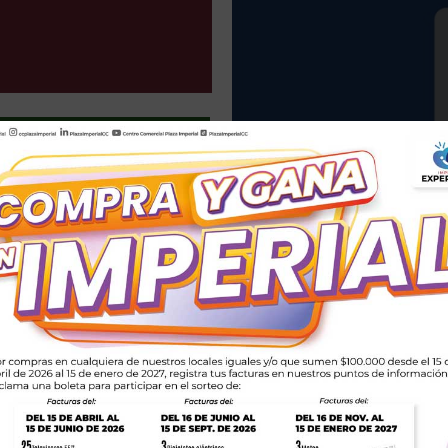
Parqueadero
Plaza Imperial Centro Come
visitantes un parqueadero 
I IMPERIAL
última generación, ...
VER MÁS
VER MÁS