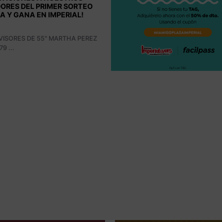
l y rápido con FacilPass el
ero en el Centro Comercial Plaza
 Solo debes...