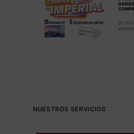
ER SORTEO
PERIAL!
Paga fáci
parquead
MARTHA PEREZ
Imperial.
NUESTROS SERVICIOS