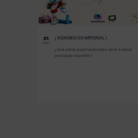
¡ IMPERIAL CAFETERO !
01
Ago
r a pasar
¡ Ven y conoce nustra nueva campaña !