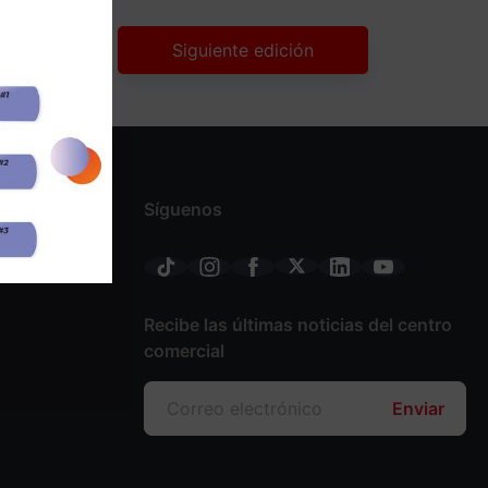
Siguiente edición
Síguenos
Recibe las últimas noticias del centro
comercial
Enviar