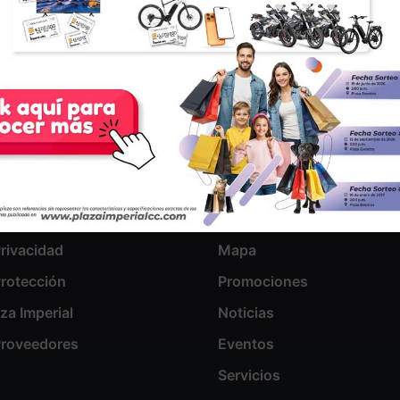
Centro Comercial
omos
Almacenes
Privacidad
Mapa
Protección
Promociones
aza Imperial
Noticias
 Proveedores
Eventos
Servicios