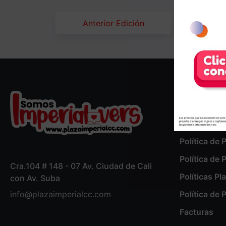
Anterior Edición
Compañía
Quienes S
Política de 
Política de 
Cra.104 # 148 - 07 Av. Ciudad de Cali
Políticas Pl
con Av. Suba
info@plazaimperialcc.com
Política de
Facturas