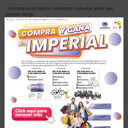
- Abstenerse de realizar maniobras o piruetas áreas que
generen riesgo.
- Deben ingresar sin zapatos y la medida para el ingreso se
toma sin zapatos.
Si respetas estas normas, nos divertiremos en grande.
De lunes a jueves de 1:00 p.m. a 8:00 p.m.
Viernes, sábados y domingos 11:00 a.m. a 8:00 p.m.
Turnos de 15 minutos
VALOR :
Se cancela
directamente en la zona de Plaza
Eventos, en la entrada de la atracción Playground.