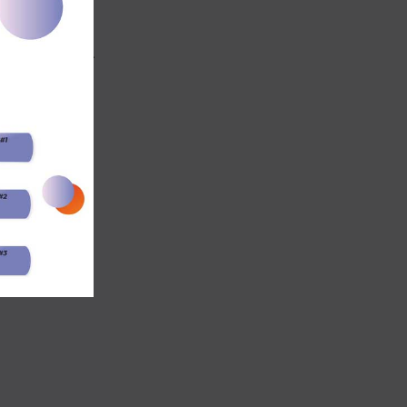
6 de junio de
 al gran ganador.
dos por el