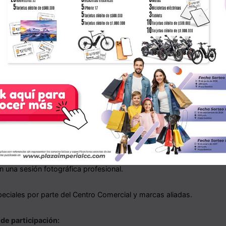
articiparán en un evento presencial que se llevará a cabo el sábado 
p.m. en Plaza de Eventos de Plaza Imperial y allí el público elegirá
sometro.
irá:
oficial de Plaza Imperial en campañas, contenidos y espacios defini
l.
n una sesión fotográfica profesional.
ciales por parte del Centro Comercial y marcas aliadas.
de participación: