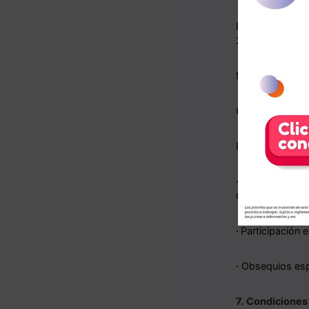
Los finalistas p
2026 a las 2:00 
Método: Aplau
6. Premios:
El ganador recib
·
Ser la imagen 
Centro Comercia
·
Participación e
·
Obsequios espe
7.
Condiciones 