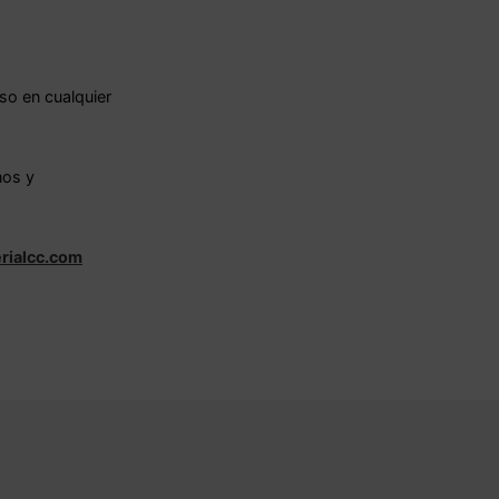
so en cualquier
nos y
rialcc.com