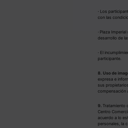
·
Los participan
con las condici
·
Plaza Imperial
desarrollo de la
·
El incumplimien
participante.
8.
Uso de imag
expresa e infor
sus propietario
compensación a
9.
Tratamiento d
Centro Comercia
acuerdo a lo es
personales, la 