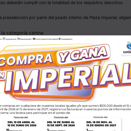
es deberán cumplir con la totalidad de los requisitos descritos.
a preselección por parte del jurado interno de Plaza Imperial, eligie
n la categoría canina
 la categoría felina
as se seleccionarán basados en:
ción en actividades durante la campaña Imperial Pet (Escaneando 
sistencia).
e facturas en nuestros sorteos
n en redes sociales del peludo en los spots de la campaña de Impe
las redes sociales a Plaza Imperial
ANADOR: