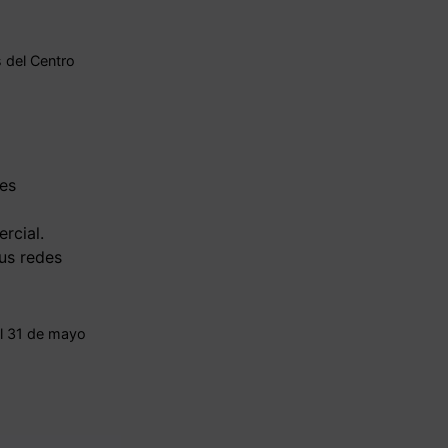
 del Centro
des
rcial.
sus redes
el 31 de mayo