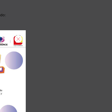
ndo:
cada código QR
rial Pet y