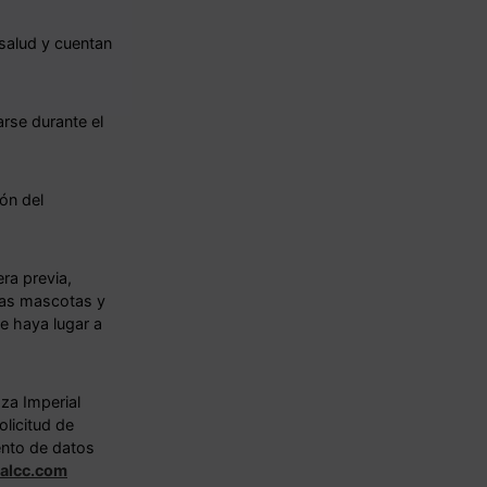
salud y cuentan
rse durante el
ión del
era previa,
 las mascotas y
ue haya lugar a
aza Imperial
olicitud de
iento de datos
alcc.com