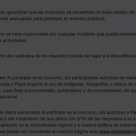
tes garantizan que las mascotas se encuentran en buen estado de 
ones adecuadas para participar en eventos públicos.
 no se hace responsable por cualquier incidente que pueda presenta
s actividades.
to de cualquiera de los requisitos podrá dar lugar a la descalificac
en:
Al participar en el concurso, los participantes autorizan de man
mada a Plaza Imperial el uso de imágenes, fotografías y videos de
s, para fines promocionales, publicitarios y de comunicación, sin q
dicional.
e datos personales Al participar en el concurso, los autorizan a Pl
l a dar tratamiento de sus datos con el fin de dar respuesta a su s
tablecido en la normatividad vigente y a nuestra política de tratam
cual puede ser consultada en nuestra página web
www.plazaimperi