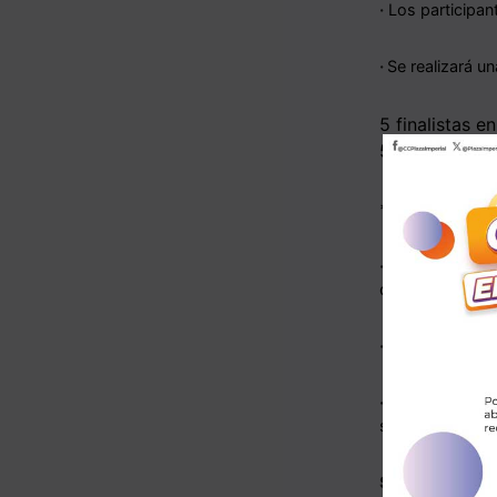
·
Los participant
·
Se realizará un
5 finalistas e
5 finalistas en
*
Estos finalist
·
50% Participa
que ratifica su a
·
30% Registro d
·
20% Publicació
seguir en todas 
SELECCIÓN G