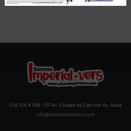
Cra.104 # 148 - 07 Av. Ciudad de Cali con Av. Suba
info@plazaimperialcc.com