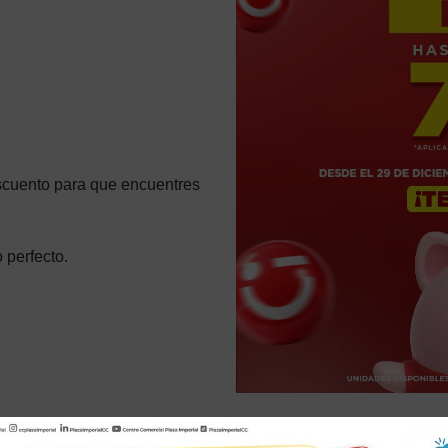
scuento para que encuentres
 perfecto.