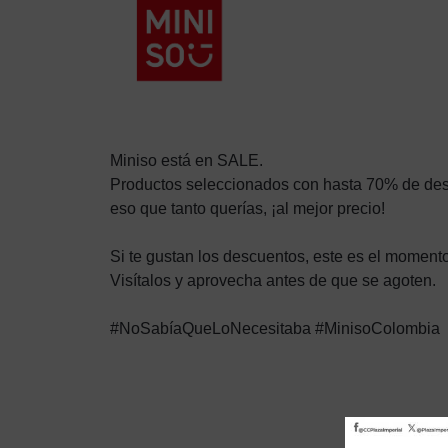
Miniso está en SALE.
Productos seleccionados con hasta 70% de de
eso que tanto querías, ¡al mejor precio!
Si te gustan los descuentos, este es el momento
Visítalos y aprovecha antes de que se agoten.
#NoSabíaQueLoNecesitaba #MinisoColombia