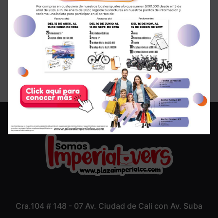
¡SALE en GMO!
Cra.104 # 148 - 07 Av. Ciudad de Cali con Av. Suba