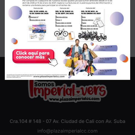
¡SALE en GMO!
Cra.104 # 148 - 07 Av. Ciudad de Cali con Av. Suba
info@plazaimperialcc.com