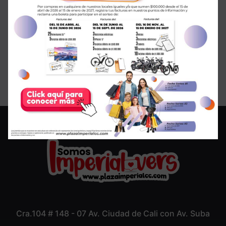
¡SALE en GMO!
Cra.104 # 148 - 07 Av. Ciudad de Cali con Av. Suba